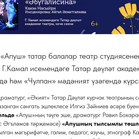
 «Апуш» татар балалар театр студиясене
 Г.Камал исемендәге Татар дәүләт акад
дә һәм «Чулпан» мәдәният үзәгендә күрс
раматург, «Әкият» Татар Дәүләт курчак театрының с
азанган сәнгать эшлеклесе Илгиз Зәйниев
әсәре буе
ельдә
«Апуш»ның тәүге эше, драматург Равил Бохара
с Әгъләмов тәрҗемәсе)
«Апушның тылсымлы төшл
лган мәгърифәтче, галим, педагог, язучы, этнограф 