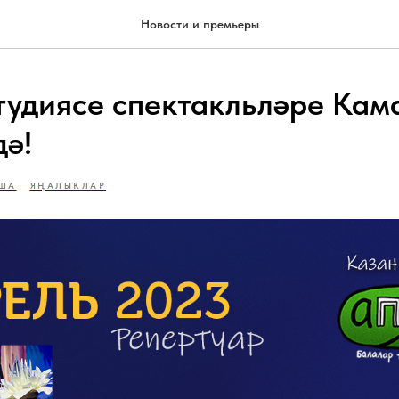
Новости и премьеры
тудиясе спектакльләре Кам
дә!
ША
ЯҢАЛЫКЛАР