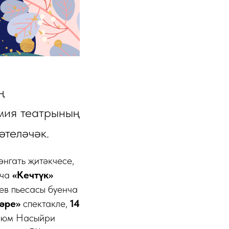
ң
емия театрының
әтеләчәк.
әнгать җитәкчесе,
нча
«Кечтүк»
ев пьесасы буенча
әре»
спектакле,
14
Каюм Насыйри