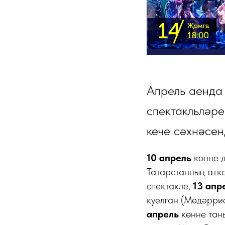
Апрель аенда
спектакльләре
кече сәхнәсен
10 апрель
көнне д
Татарстанның атк
спектакле,
13 апр
куелган (Мөдәрри
апрель
көнне таны